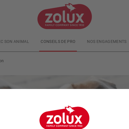
EC SON ANIMAL
CONSEILS DE PRO
NOS ENGAGEMENTS
son
Chiens
Publié le
22/03/2019
Mon chien aboie à la