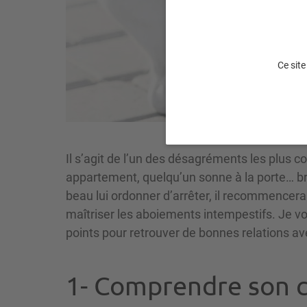
Ce site
Il s’agit de l’un des désagréments les plus co
appartement, quelqu’un sonne à la porte… bre
beau lui ordonner d’arrêter, il recommencera 
maîtriser les aboiements intempestifs. Je 
points pour retrouver de bonnes relations av
1- Comprendre son