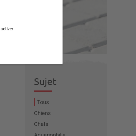
 activer
Sujet
Tous
Chiens
Chats
Aquariophilie