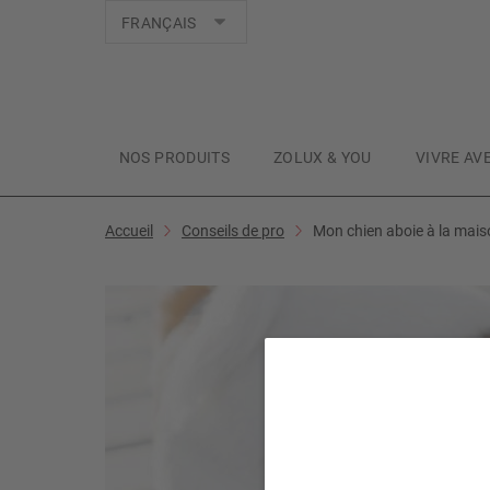
Langues
FRANÇAIS
NOS PRODUITS
ZOLUX & YOU
VIVRE AV
Accueil
Conseils de pro
Mon chien aboie à la mai