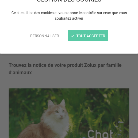
Nos notices sont disponibles en format PDF
Ce site utilise des cookies et vous donne le contrôle sur ceux que vous
téléchargeable et, pour certains produits,
souhaitez activer
accompagnées de tutoriels vidéo pas à pas.
PERSONNALISER
TOUT ACCEPTER
Navigation par univers animal
Trouvez la notice de votre produit Zolux par famille
d’animaux