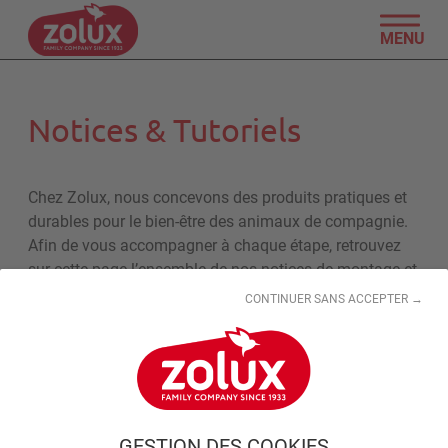
MENU
Notices & Tutoriels
Chez Zolux, nous concevons des produits pratiques et
durables pour le bien-être des animaux de compagnie.
Afin de vous accompagner à chaque étape, retrouvez
sur cette page l’ensemble de nos notices de montage et
tutoriels officiels Zolux.
CONTINUER SANS ACCEPTER →
Que vous ayez acheté un arbre à chat, une cage pour
rongeur, un habitat pour oiseau ou un équipement
d’aquariophilie, vous trouverez ici toutes les
informations nécessaires pour monter, installer et
utiliser votre produit Zolux facilement.
GESTION DES COOKIES