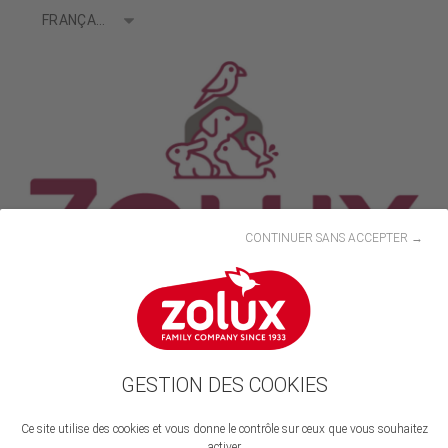
Langues
FRANÇAIS
CONTINUER SANS ACCEPTER →
GESTION DES COOKIES
Rejoignez-nous
Ce site utilise des cookies et vous donne le contrôle sur ceux que vous souhaitez
activer