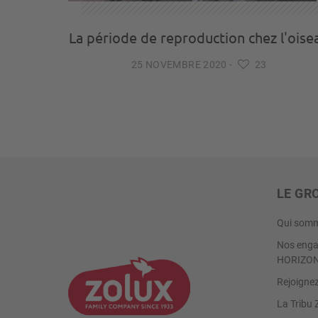
La période de reproduction chez l'oise
25 NOVEMBRE 2020
-
23
LE GR
Qui somm
Nos enga
HORIZO
Rejoigne
La Tribu 