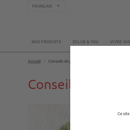
Langues
FRANÇAIS
NOS PRODUITS
ZOLUX & YOU
VIVRE AV
Accueil
Conseils de pro
Conseils de pro
Ce site