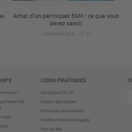
au
Achat d'un perroquet EAM : ce que vous
devez savoir
12 FÉVRIER 2019
-
11
OUPE
LIENS PRATIQUES
T
Vo
es-nous ?
Catalogue ZOLUX
ad
gements RSE :
Gestion des cookies
e-
N
Protection des données
ma
z-nous
Crédits et mentions légales
Zolux
Plan du site