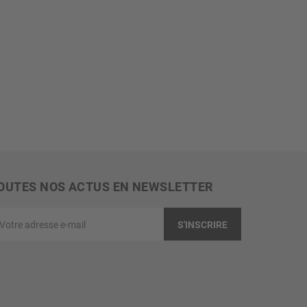
OUTES NOS ACTUS EN NEWSLETTER
tre
S'INSCRIRE
resse
il