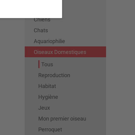
Tous
Chiens
Chats
Aquariophilie
Oiseaux Domestiques
Tous
Reproduction
Habitat
Hygiène
Jeux
Mon premier oiseau
Perroquet