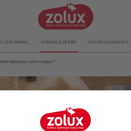
EC SON ANIMAL
CONSEILS DE PRO
NOS ENGAGEMENTS
tière idéal pour votre rongeur ?
Petits mammifères
Publié le
02/01/2025
omment choisir le bac