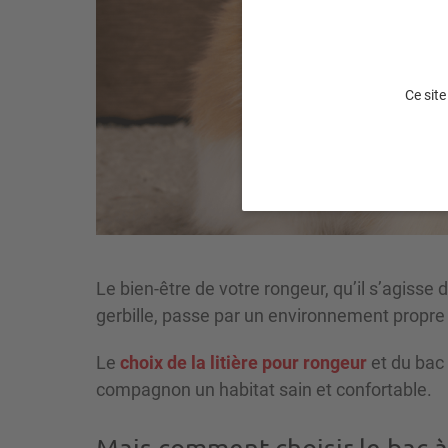
Ce site
Le bien-être de votre rongeur, qu’il s’agisse
gerbille, passe par un environnement propre
Le
choix de la litière pour rongeur
et du bac 
compagnon un habitat sain et confortable.