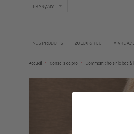
Langues
FRANÇAIS
NOS PRODUITS
ZOLUX & YOU
VIVRE AV
Accueil
Conseils de pro
Comment choisir le bac à li
C