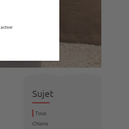
e
 activer
Sujet
Tous
Chiens