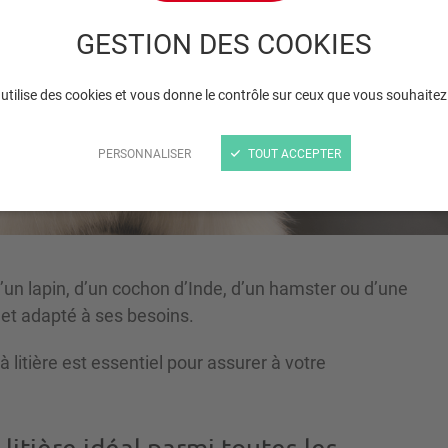
litière idéal pour votr
GESTION DES COOKIES
rongeur ?
 utilise des cookies et vous donne le contrôle sur ceux que vous souhaitez
PERSONNALISER
TOUT ACCEPTER
 d’un lapin, d’un cochon d’Inde, d’un hamster ou d’une
 et adapté à ses besoins.
à litière est essentiel pour assurer à votre