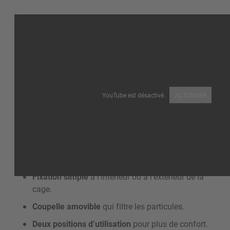
YouTube est désactivé.
AUTORISER
Fixation simple
à l’intérieur ou à l’extérieur de la
cage.
Coupelle amovible
qui filtre les particules.
Deux positions d’utilisation
pour plus de confort.