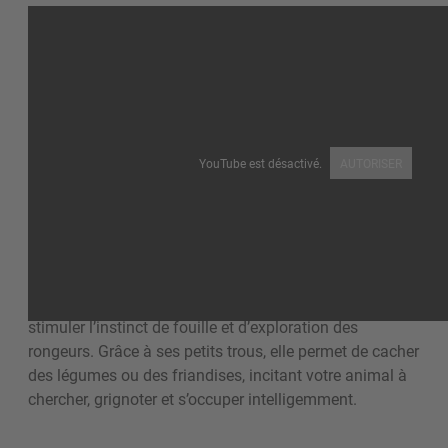
YouTube est désactivé.
AUTORISER
La
carotte à friandises COSY
en bois massif certifié
FSC® est un jouet éducatif et naturel conçu pour
stimuler l’instinct de fouille et d’exploration des
rongeurs. Grâce à ses petits trous, elle permet de cacher
des légumes ou des friandises, incitant votre animal à
chercher, grignoter et s’occuper intelligemment.