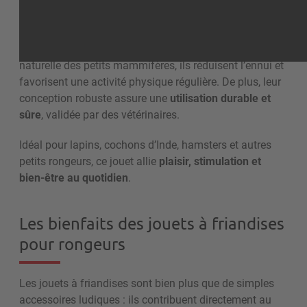
Ces accessoires ne sont pas de simples jouets : ils ont
un
rôle éducatif et anti-stress
. En stimulant la curiosité
naturelle des petits mammifères, ils réduisent l’ennui et
favorisent une activité physique régulière. De plus, leur
conception robuste assure une
utilisation durable et
sûre
, validée par des vétérinaires.
Idéal pour lapins, cochons d’Inde, hamsters et autres
petits rongeurs, ce jouet allie
plaisir, stimulation et
bien-être au quotidien
.
Les bienfaits des jouets à friandises
pour rongeurs
Les jouets à friandises sont bien plus que de simples
accessoires ludiques : ils contribuent directement au