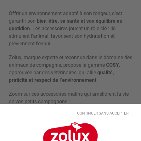
Offrir un environnement adapté à son rongeur, c’est
garantir son
bien-être, sa santé et son équilibre au
quotidien
. Les accessoires jouent un rôle clé : ils
stimulent l’animal, favorisent son hydratation et
préviennent l’ennui.
Zolux, marque experte et reconnue dans le domaine des
animaux de compagnie, propose la gamme
COSY
,
approuvée par des vétérinaires, qui allie
qualité,
praticité et respect de l’environnement
.
Zoom sur ces accessoires malins qui améliorent la vie
de vos petits compagnons :
Jouet à friandises carotte
-
Jouet à friandises rouleau
CONTINUER SANS ACCEPTER →
-
Distributeur d'eau
-
Jeu d'éveil balle à fouille
Les jouets à friandises en bois