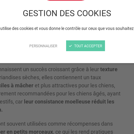
humides
GESTION DES COOKIES
 utilise des cookies et vous donne le contrôle sur ceux que vous souhaitez
PERSONNALISER
TOUT ACCEPTER
naissent un succès croissant grâce à leur
texture
riandises sèches, elles contiennent un taux
iles à mâcher
et plus attractives pour les chiens,
ulièrement recommandées pour les chiens âgés, ayant
stifs, car
leur consistance moelleuse réduit les
n.
 sont souvent utilisées comme récompenses dans
per en petits morceaux
, ce qui les rend pratiques