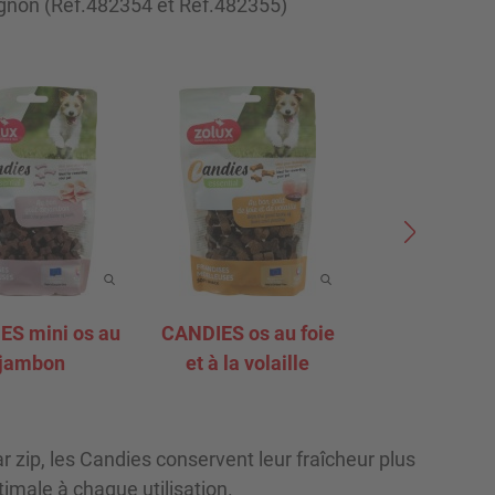
agnon (Ref.482354 et Ref.482355)
ES mini os au
CANDIES os au foie
CANDIES maxi
jambon
et à la volaille
foie et à la v
zip, les Candies conservent leur fraîcheur plus
imale à chaque utilisation.