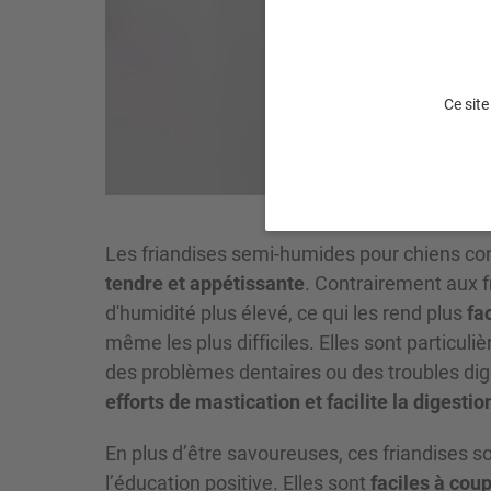
Ce site
Les friandises semi-humides pour chiens con
tendre et appétissante
. Contrairement aux f
d'humidité plus élevé, ce qui les rend plus
fac
même les plus difficiles. Elles sont partic
des problèmes dentaires ou des troubles dige
efforts de mastication et facilite la digestio
En plus d’être savoureuses, ces friandises
l’éducation positive. Elles sont
faciles à cou