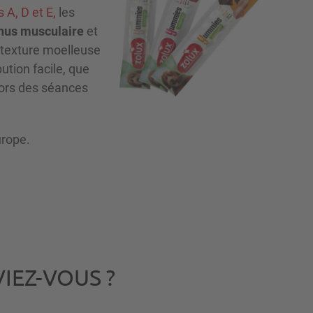
 A, D et E,
les
onus musculaire
et
 texture moelleuse
ution facile, que
lors des séances
urope.
VIEZ-VOUS ?