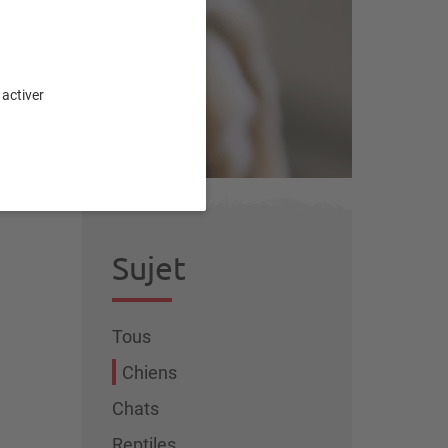
 activer
Sujet
Tous
Chiens
Chats
Reptiles