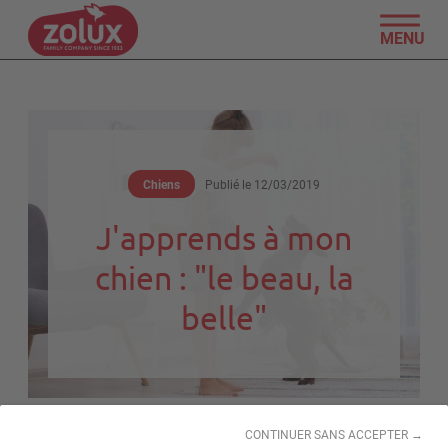
MENU
Chiens
Publié le
12/03/2019
J'apprends à mon
chien : "le beau, la
belle"
CONTINUER SANS ACCEPTER →