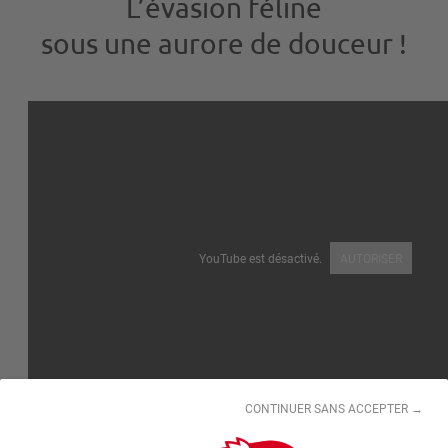
L’évasion féline
sous une aurore de douceur !
YouTube est désactivé.
AUTORISER
Un univers pensé pour le bien-
être des chats
CONTINUER SANS ACCEPTER →