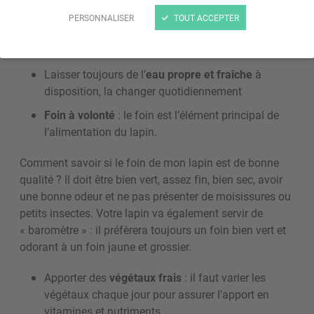
2- Conseils généraux sur
PERSONNALISER
TOUT ACCEPTER
l'alimentation du lapin
Laisser toujours de l’
eau propre et fraîche
à
disposition, la changer quotidiennement
Foin à volonté
: le foin est l’élément principal de
l’alimentation du lapin.
Comment savoir si le foin de mon lapin est de bonne
qualité ? Il doit être bien vert, assez fin, bien sec, avoir
une bonne odeur et ne pas présenter de moisissures ou
petits insectes. Votre lapin va également servir de
« baromètre » : il préfèrera toujours un foin bien vert et
odorant à un foin jaune et grossier.
Apporter des
végétaux frais
: il faut varier les
végétaux chaque jour pour assurer l’apport en
vitamines et nutriments.