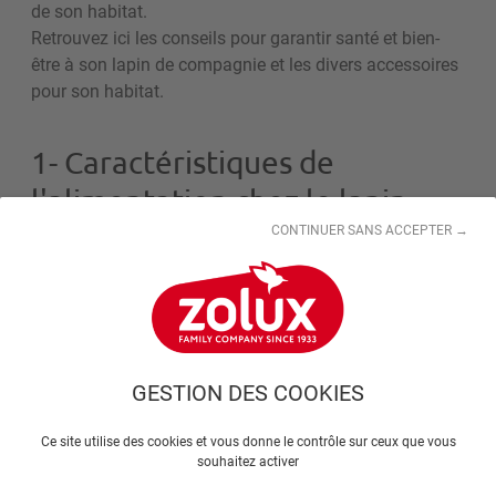
de son habitat.
Retrouvez ici les conseils pour garantir santé et bien-
être à son lapin de compagnie et les divers accessoires
pour son habitat.
1- Caractéristiques de
l'alimentation chez le lapin
CONTINUER SANS ACCEPTER →
Le lapin est un animal strictement herbivore. Il possède
un tube digestif destiné à fonctionner en permanence et
doit avoir un régime alimentaire très riche en fibres. Les
graminées sont la base de son alimentation (foin ou
herbe fraîche). C’est également un animal curieux et
GESTION DES COOKIES
gourmand, qui aime se nourrir de plantes, de fruits et
légumes, de racines et d’écorces d’arbre.
Ce site utilise des cookies et vous donne le contrôle sur ceux que vous
souhaitez activer