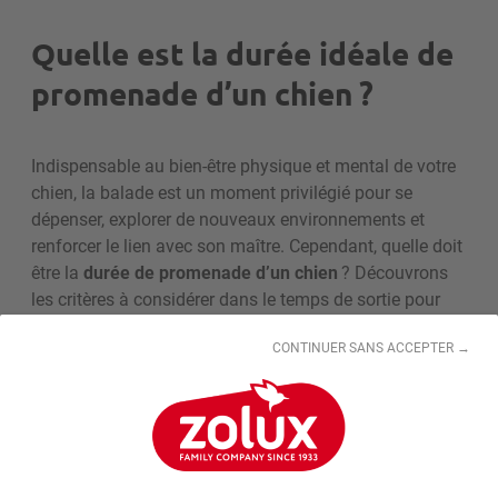
Quelle est la durée idéale de
promenade d’un chien ?
Indispensable au bien-être physique et mental de votre
chien, la balade est un moment privilégié pour se
dépenser, explorer de nouveaux environnements et
renforcer le lien avec son maître. Cependant, quelle doit
être la
durée de promenade d’un chien
? Découvrons
les critères à considérer dans le temps de sortie pour
offrir le plus grand confort à votre animal.
CONTINUER SANS ACCEPTER →
J’équipe mon chien avant de le promener !
Une durée de promenade variable en fonction de
l’âge et de la race du chien
La
durée de la promenade du chien
varie