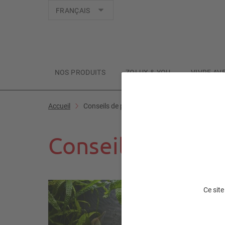
Langues
FRANÇAIS
NOS PRODUITS
ZOLUX & YOU
VIVRE AV
Accueil
Conseils de pro
Conseils de pro
Ce site