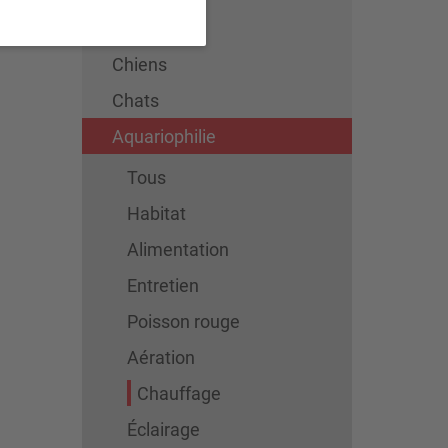
Tous
Chiens
Chats
Aquariophilie
Tous
Habitat
Alimentation
Entretien
Poisson rouge
Aération
Chauffage
Éclairage