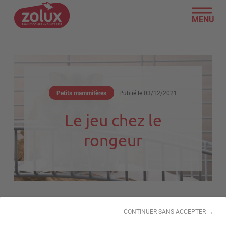
MENU
Petits mammifères
Publié le
03/12/2021
Le jeu chez le
rongeur
Le jeu
CONTINUER SANS ACCEPTER →