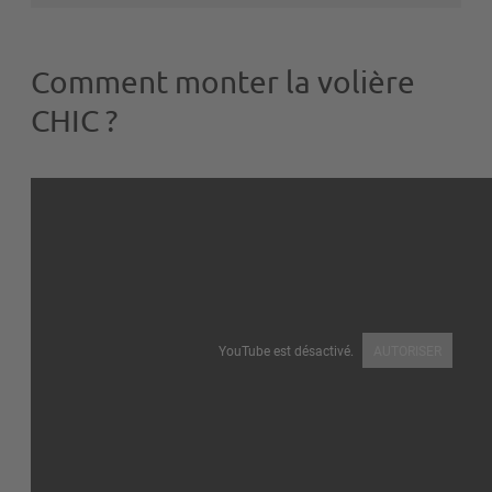
Comment monter la volière
CHIC ?
YouTube est désactivé.
AUTORISER
Comment monter la Volière