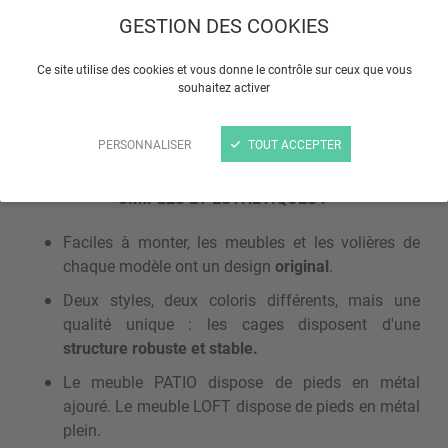
GESTION DES COOKIES
Ce site utilise des cookies et vous donne le contrôle sur ceux que vous
souhaitez activer
PERSONNALISER
TOUT ACCEPTER
SIMPLES ET ESTHÉTIQUES :
Faciles à monter, les meubles et les volières de
chaque modèle ont un design
original
.
Deux styles, deux coloris différents, mais une
qualité unique : les cages disposent d'une
structure robuste et stable.
Le meuble PATIO dispose de pieds en métal
ajouré. Le meuble LOFT dispose de pieds en métal
plein.