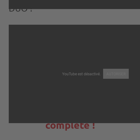
DUO ?
YouTube est désactivé.
AUTORISER
Voici la gamme CHIC
complète !