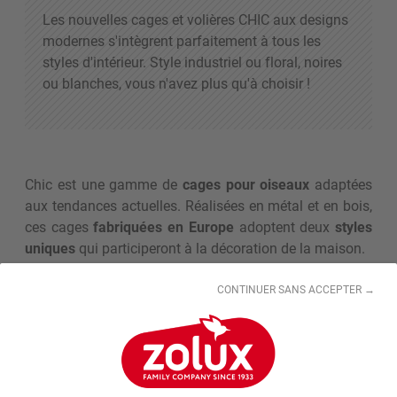
Les nouvelles cages et volières CHIC aux designs
modernes s'intègrent parfaitement à tous les
styles d'intérieur. Style industriel ou floral, noires
ou blanches, vous n'avez plus qu'à choisir !
Chic est une gamme de
cages pour oiseaux
adaptées
aux tendances actuelles. Réalisées en métal et en bois,
ces cages
fabriquées en Europe
adoptent deux
styles
uniques
qui participeront à la décoration de la maison.
CONTINUER SANS ACCEPTER →