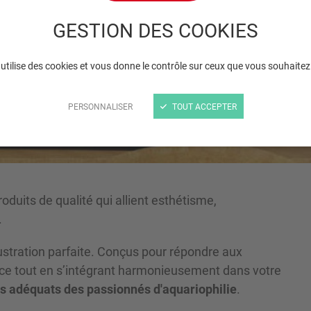
petit aquarium, desig
GESTION DES COOKIES
élégant !
 utilise des cookies et vous donne le contrôle sur ceux que vous souhaitez
PERSONNALISER
TOUT ACCEPTER
oduits de qualité qui allient esthétisme,
.
ustration parfaite. Conçus pour répondre aux
uce tout en s’intégrant harmonieusement dans votre
és adéquats des passionnés d'aquariophilie
.