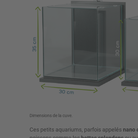
Dimensions de la cuve.
Ces petits aquariums, parfois appelés
nano 
poissons
comme les
bettas splendens
ou au