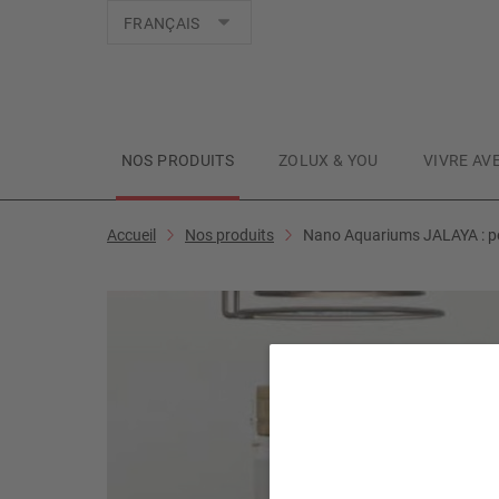
Langues
FRANÇAIS
NOS PRODUITS
ZOLUX & YOU
VIVRE AV
Accueil
Nos produits
Nano Aquariums JALAYA : pet
N