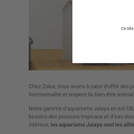
Ce site
Chez Zolux, nous avons à cœur d’offrir des pr
fonctionnalité et respect du bien-être animal
Notre gamme d'aquariums Jalaya en est l'ill
besoins des poissons tropicaux et d’eau do
intérieur,
les aquariums Jalaya sont les alli