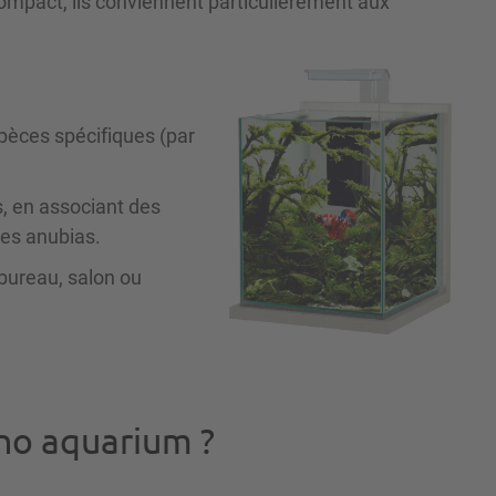
mpact, ils conviennent particulièrement aux
pèces spécifiques (par
, en associant des
es anubias.
bureau, salon ou
no aquarium ?