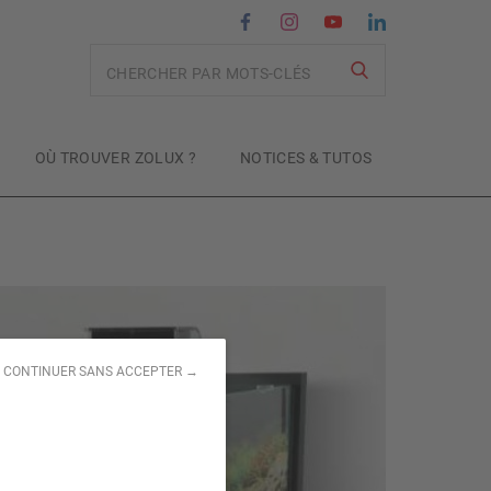
Recherche
OÙ TROUVER ZOLUX ?
NOTICES & TUTOS
CONTINUER SANS ACCEPTER →
 :