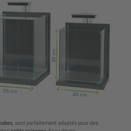
cubes
, sont parfaitement adaptés pour des
tres
petits poissons
d’eau douce.