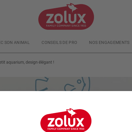
EC SON ANIMAL
CONSEILS DE PRO
NOS ENGAGEMENTS
it aquarium, design élégant !
Aquariophilie
Publié le
16/11/2024
ano Aquariums JALAYA