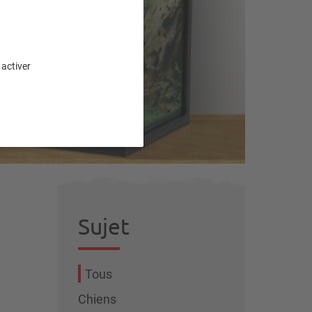
n
 activer
Sujet
Tous
Chiens