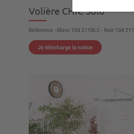
Volière CHIC Solo
Référence : Blanc 104 211BLC - Noir 104 21
Je télécharge la notice