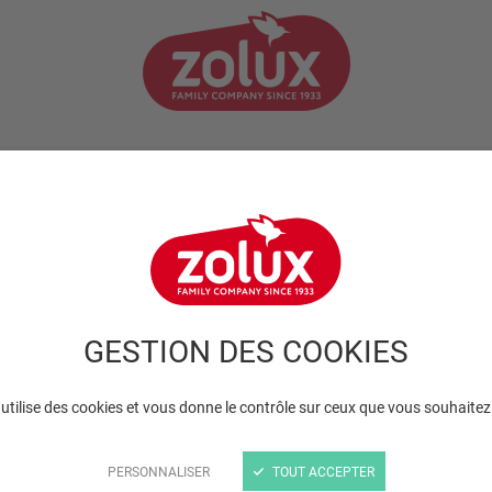
EC SON ANIMAL
CONSEILS DE PRO
NOS ENGAGEMENTS
oiseaux | Cages et volières
Volière Chic
GESTION DES COOKIES
des volières Chic
 utilise des cookies et vous donne le contrôle sur ceux que vous souhaitez
PERSONNALISER
TOUT ACCEPTER