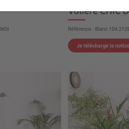
Volière CHIC 
1NOI
Référence : Blanc 104 212
Je télécharge la notic