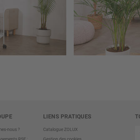
OUPE
LIENS PRATIQUES
T
Vo
es-nous ?
Catalogue ZOLUX
ad
gements RSE :
Gestion des cookies