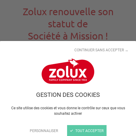
Zolux renouvelle son
statut de
Société à Mission !
CONTINUER SANS ACCEPTER →
La
Société à Mission
, qu'est-ce que c'est ?
C'est un statut délivré aux entreprises qui ont impact
positif global sur leur environnement. Pour être éligible
GESTION DES COOKIES
à ce statut, l'entreprise doit disposer :
D'une
raison d'être
clairement définie et écrite
Ce site utilise des cookies et vous donne le contrôle sur ceux que vous
souhaitez activer
D'objectifs
sociaux, sociétaux et
environnementaux
PERSONNALISER
TOUT ACCEPTER