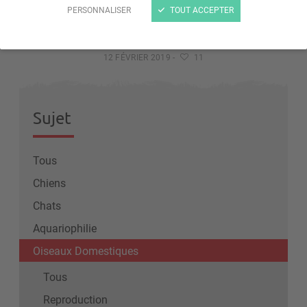
PERSONNALISER
TOUT ACCEPTER
Achat d'un perroquet EAM : ce que vous devez
savoir
12 FÉVRIER 2019
-
11
Sujet
Tous
Chiens
Chats
Aquariophilie
Oiseaux Domestiques
Tous
Reproduction