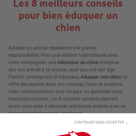
Les 8 meilleurs conseils
pour bien éduquer un
chien
Adopter un animal représente une grande
responsabilité. Pour une relation harmonieuse avec
votre compagnon, une
éducation du chien
s’impose
dès son arrivée à la maison, quel que soit son âge.
Parfois contraignant et laborieux,
éduquer son chien
lui
offre des repères dans son nouveau foyer et améliore
votre communication avec lui pour un quotidien sans
mauvaise surprise. Les 8 conseils suivants peuvent
aussi vous aider à retrouver une bonne entente avec un
animal désobéissant ou dominant.
CONTINUER SANS ACCEPTER →
1. Comprendre le