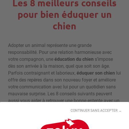
Les 8 meilleurs conseils
pour bien éduquer un
chien
Adopter un animal représente une grande
responsabilité. Pour une relation harmonieuse avec
votre compagnon, une
éducation du chien
s’impose
dès son arrivée à la maison, quel que soit son âge.
Parfois contraignant et laborieux,
éduquer son chien
lui
offre des repères dans son nouveau foyer et améliore
votre communication avec lui pour un quotidien sans
mauvaise surprise. Les 8 conseils suivants peuvent
aussi vous aider à retrouver une bonne entente avec un
animal désobéissant ou dominant.
CONTINUER SANS ACCEPTER →
1. Comprendre le