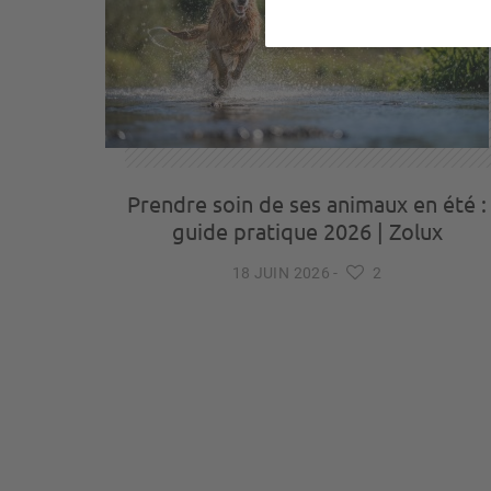
Prendre soin de ses animaux en été :
guide pratique 2026 | Zolux
18 JUIN 2026
-
2