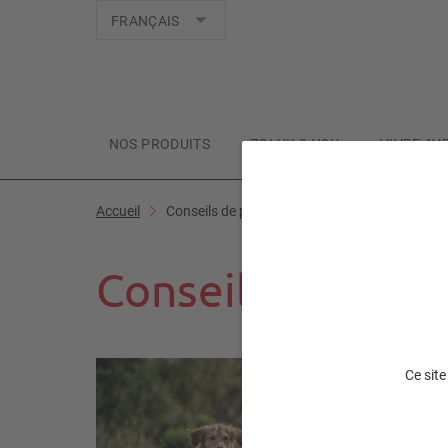
Langues
FRANÇAIS
NOS PRODUITS
ZOLUX & YOU
VIVRE AV
Accueil
Conseils de pro
Conseils de pro
Ce site