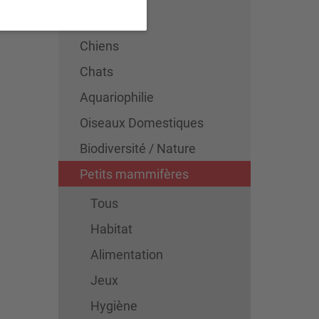
Tous
Chiens
Chats
Aquariophilie
Oiseaux Domestiques
Biodiversité / Nature
Petits mammifères
Tous
Habitat
Alimentation
Jeux
Hygiène