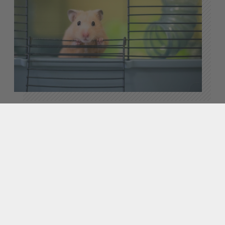
Habitat, nutrition et jeux pour le hamster et le
cobaye
22 MARS 2019
-
29