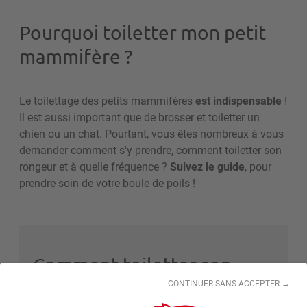
Pourquoi toiletter mon petit
mammifère ?
Le toilettage des petits mammifères
est indispensable
!
Il est aussi important que de brosser et toiletter un
chien ou un chat. Pourtant, vous êtes nombreux à vous
demander comment s'y prendre, comment toiletter son
rongeur et à quelle fréquence ?
Suivez le guide
, pour
prendre soin de votre boule de poils !
Comment toiletter son
CONTINUER SANS ACCEPTER →
lapin ?