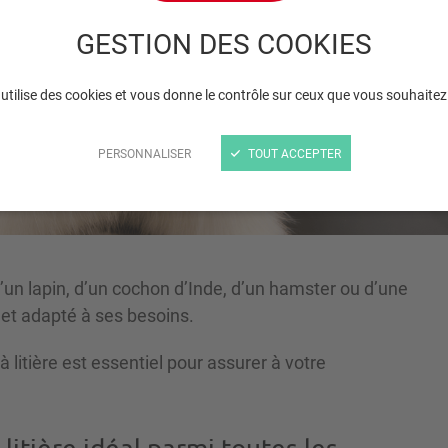
litière idéal pour votr
GESTION DES COOKIES
rongeur ?
 utilise des cookies et vous donne le contrôle sur ceux que vous souhaitez
PERSONNALISER
TOUT ACCEPTER
 d’un lapin, d’un cochon d’Inde, d’un hamster ou d’une
 et adapté à ses besoins.
à litière est essentiel pour assurer à votre