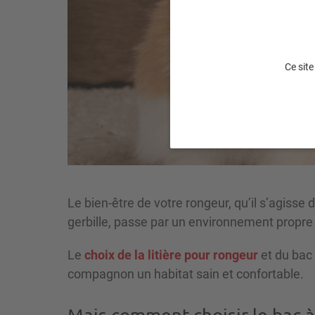
Ce site
Le bien-être de votre rongeur, qu’il s’agisse
gerbille, passe par un environnement propre
Le
choix de la litière pour rongeur
et du bac 
compagnon un habitat sain et confortable.