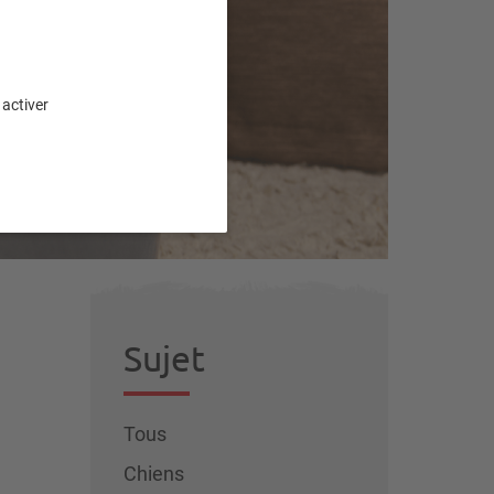
e
 activer
Sujet
Tous
Chiens