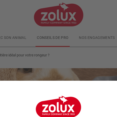
EC SON ANIMAL
CONSEILS DE PRO
NOS ENGAGEMENTS
tière idéal pour votre rongeur ?
Petits mammifères
Publié le
02/01/2025
omment choisir le bac