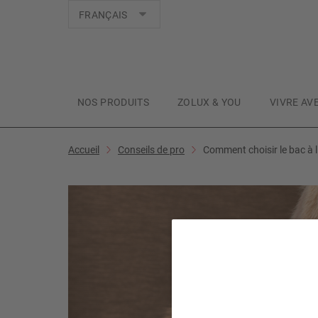
Langues
FRANÇAIS
NOS PRODUITS
ZOLUX & YOU
VIVRE AV
Accueil
Conseils de pro
Comment choisir le bac à li
C